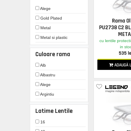
Oliver
Alege
Rotunda
Pepe Jeans
Gold Plated
Special
Rama Ol
Pierre Cardin
PU2738 C2 B
Metal
Police
META
Metal si plastic
cu lentile protect
Silhouette
in sto
Plastic
Swarovski
535 le
Culoare rama
Titan
Tommy Hilfiger
ADAUGĂ L
Alb
Tommy Jeans
Albastru
abOriginal
Alege
Argintiu
Auriu
Latime Lentile
Crem / Beige
16
Gri