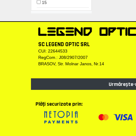
15
150
16
155
17
170
18
19
SC LEGEND OPTIC SRL
CUI: 22644533
20
RegCom.: J08/2907/2007
21
BRASOV, Str. Molnar Janos, Nr.14
22
52
Urmărește-n
53
55
Plăţi securizate prin: