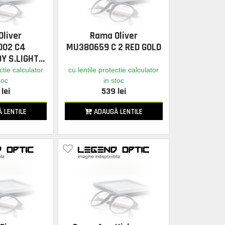
liver
Rama Oliver
002 C4
MU380659 C 2 RED GOLD
Y S.LIGHT
LD
ctie calculator
cu lentile protectie calculator
toc
in stoc
lei
539 lei
 LENTILE
ADAUGĂ LENTILE