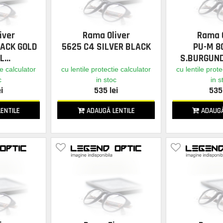
iver
Rama Oliver
Rama O
LACK GOLD
5625 C4 SILVER BLACK
PU-M 8
L
S.BURGUND
GO
ie calculator
cu lentile protectie calculator
cu lentile prote
c
in stoc
in s
i
535 lei
535 
ENTILE
ADAUGĂ LENTILE
ADAUGĂ