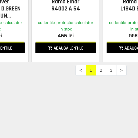
iver
Rama Einar
Rama 
 D.GREEN
R4002 A 54
L184D 
GUN
ie calculator
cu lentile protectie calculator
cu lentile prote
c
in stoc
in s
i
466 lei
558 
ENTILE
ADAUGĂ LENTILE
ADAUGĂ
<
1
2
3
>