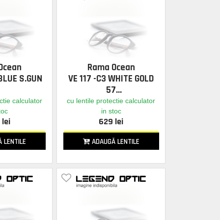
Ocean
Rama Ocean
.BLUE S.GUN
VE 117 -C3 WHITE GOLD
57
ctie calculator
cu lentile protectie calculator
toc
in stoc
lei
629 lei
 LENTILE
ADAUGĂ LENTILE