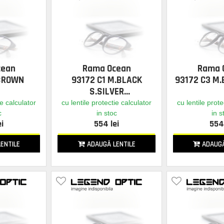
cean
Rama Ocean
Rama 
 BROWN
93172 C1 M.BLACK
93172 C3 M
S.SILVER
ie calculator
cu lentile protectie calculator
cu lentile prote
c
in stoc
in s
ei
554 lei
554 
ENTILE
ADAUGĂ LENTILE
ADAUGĂ