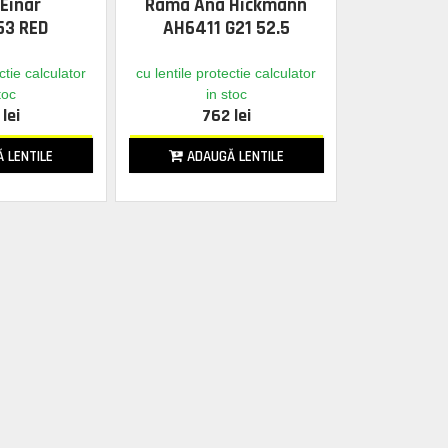
Einar
Rama Ana Hickmann
53 RED
AH6411 G21 52.5
ctie calculator
cu lentile protectie calculator
toc
in stoc
lei
762 lei
 LENTILE
ADAUGĂ LENTILE