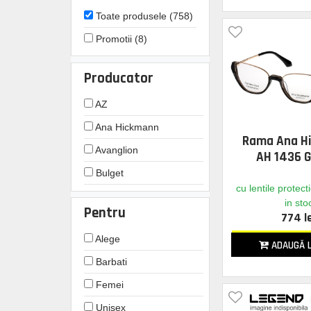
Toate produsele (758)
Promotii (8)
Producator
AZ
Ana Hickmann
Rama Ana H
Avanglion
AH 1436 G
Bulget
cu lentile protect
Carolina Herrera
in sto
Pentru
774 l
Carrera
Alege
Einar
ADAUGĂ L
Barbati
Escada
Femei
Furla
Unisex
Gant