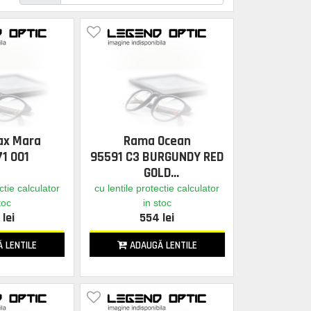
ax Mara
Rama Ocean
1 001
95591 C3 BURGUNDY RED
GOLD
ctie calculator
cu lentile protectie calculator
toc
in stoc
lei
554 lei
 LENTILE
ADAUGĂ LENTILE