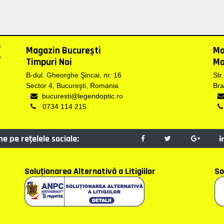
Magazin Bucureşti
Ma
Timpuri Noi
Mo
B-dul. Gheorghe Şincai, nr. 16
Str
Sector 4, Bucureşti, Romania
Bra
bucuresti@legendoptic.ro
0734 114 215
e pe reţelele sociale:
Soluţionarea Alternativă a Litigiilor
So