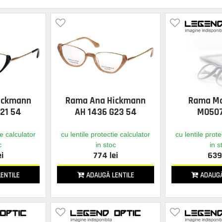
ickmann
Rama Ana Hickmann
Rama M
21 54
AH 1436 G23 54
MO507
ie calculator
cu lentile protectie calculator
cu lentile prote
c
in stoc
in s
ei
774 lei
639 
ENTILE
ADAUGĂ LENTILE
ADAUGĂ