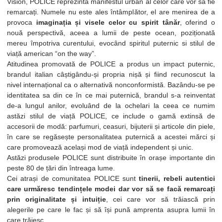
Vision, POLICE reprezintă manifestul urban al celor care vor să fie
remarcați. Numele nu este ales întâmplător, el are menirea de a
provoca
imaginația și visele celor cu spirit tânăr
, oferind o
nouă perspectivă, aceea a lumii de peste ocean, poziționată
mereu împotriva curentului, evocând spiritul puternic si stilul de
viață american “on the way”.
Atitudinea promovată de POLICE a produs un impact puternic,
brandul italian câștigându-și propria nișă și fiind recunoscut la
nivel internațional ca o alternativă nonconformistă. Bazându-se pe
identitatea sa din ce în ce mai puternică, brandul s-a reinventat
de-a lungul anilor, evoluând de la ochelari la ceea ce numim
astăzi stilul de viață POLICE, ce include o gamă extinsă de
accesorii de modă: parfumuri, ceasuri, bijuterii și articole din piele,
în care se regăsește personalitatea puternică a acestei mărci și
care promovează același mod de viață independent și unic.
Astăzi produsele POLICE sunt distribuite în orașe importante din
peste 80 de țări din întreaga lume.
Cei atrași de comunitatea POLICE sunt
tinerii, rebeli autentici
care urmăresc tendințele modei dar vor să se facă remarcați
prin originalitate și intuiție
, cei care vor să trăiască prin
alegerile pe care le fac și să își pună amprenta asupra lumii în
care trăiesc.