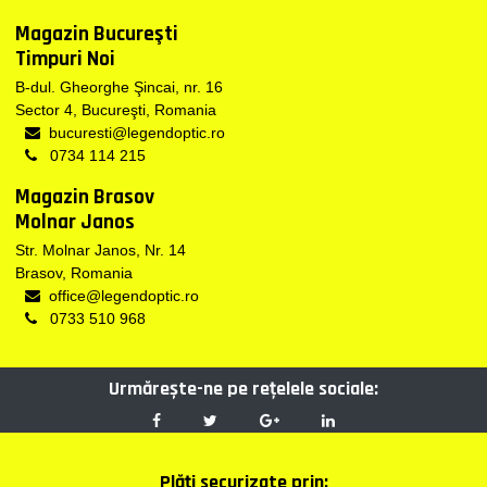
Magazin Bucureşti
Timpuri Noi
B-dul. Gheorghe Şincai, nr. 16
Sector 4, Bucureşti, Romania
bucuresti@legendoptic.ro
0734 114 215
Magazin Brasov
Molnar Janos
Str. Molnar Janos, Nr. 14
Brasov, Romania
office@legendoptic.ro
0733 510 968
Urmărește-ne pe reţelele sociale:
Plăţi securizate prin: