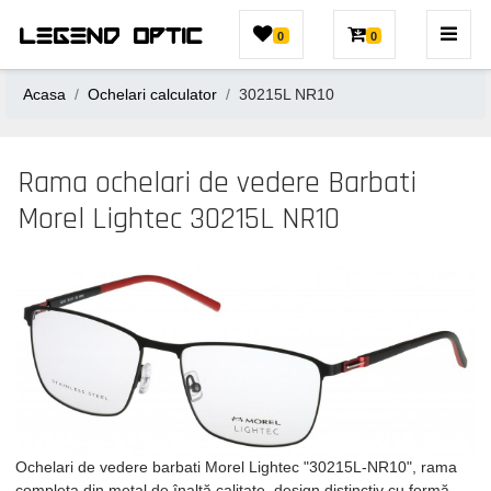
0
0
Acasa
Ochelari calculator
30215L NR10
Rama ochelari de vedere Barbati
Morel Lightec 30215L NR10
Ochelari de vedere barbati Morel Lightec "30215L-NR10", rama
completa din metal de înaltă calitate, design distinctiv cu formă