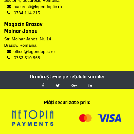
Sector 4, Bucureşti, Romania
bucuresti@legendoptic.ro
0734 114 215
Magazin Brasov
Molnar Janos
Str. Molnar Janos, Nr. 14
Brasov, Romania
office@legendoptic.ro
0733 510 968
Urmărește-ne pe reţelele sociale:
Plăţi securizate prin: