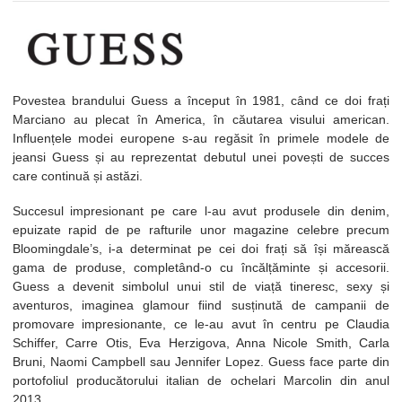
Povestea brandului Guess a început în 1981, când ce doi frați
Marciano au plecat în America, în căutarea visului american.
Influențele modei europene s-au regăsit în primele modele de
jeansi Guess și au reprezentat debutul unei povești de succes
care continuă și astăzi.
Succesul impresionant pe care l-au avut produsele din denim,
epuizate rapid de pe rafturile unor magazine celebre precum
Bloomingdale’s, i-a determinat pe cei doi frați să își mărească
gama de produse, completând-o cu încălțăminte și accesorii.
Guess a devenit simbolul unui stil de viață tineresc, sexy și
aventuros, imaginea glamour fiind susținută de campanii de
promovare impresionante, ce le-au avut în centru pe Claudia
Schiffer, Carre Otis, Eva Herzigova, Anna Nicole Smith, Carla
Bruni, Naomi Campbell sau Jennifer Lopez. Guess face parte din
portofoliul producătorului italian de ochelari Marcolin din anul
2013.