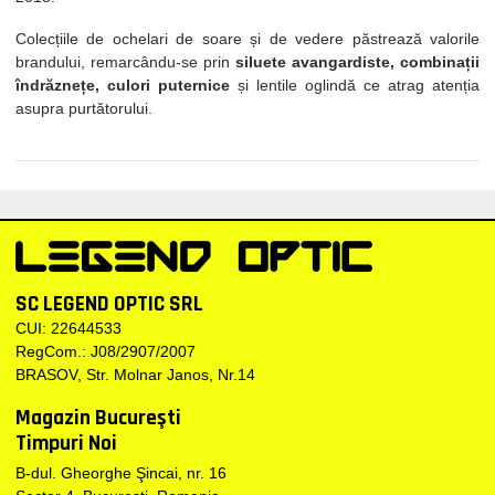
Colecțiile de ochelari de soare și de vedere păstrează valorile
brandului, remarcându-se prin
siluete avangardiste, combinații
îndrăznețe, culori puternice
și lentile oglindă ce atrag atenția
asupra purtătorului.
SC LEGEND OPTIC SRL
CUI: 22644533
RegCom.: J08/2907/2007
BRASOV, Str. Molnar Janos, Nr.14
Magazin Bucureşti
Timpuri Noi
B-dul. Gheorghe Şincai, nr. 16