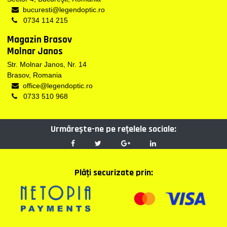
bucuresti@legendoptic.ro
0734 114 215
Magazin Brasov
Molnar Janos
Str. Molnar Janos, Nr. 14
Brasov, Romania
office@legendoptic.ro
0733 510 968
Urmărește-ne pe reţelele sociale:
Plăţi securizate prin: