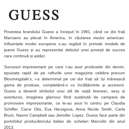
Povestea brandului Guess a început în 1981, când ce doi frați
Marciano au plecat în America, în căutarea visului american.
Influențele modei europene s-au regăsit în primele modele de
jeansi Guess și au reprezentat debutul unei povești de succes
care continuă și astăzi.
Succesul impresionant pe care l-au avut produsele din denim,
epuizate rapid de pe rafturile unor magazine celebre precum
Bloomingdale’s, i-a determinat pe cei doi frați să își mărească
gama de produse, completând-o cu încălțăminte și accesorii.
Guess a devenit simbolul unui stil de viață tineresc, sexy și
aventuros, imaginea glamour fiind susținută de campanii de
promovare impresionante, ce le-au avut în centru pe Claudia
Schiffer, Carre Otis, Eva Herzigova, Anna Nicole Smith, Carla
Bruni, Naomi Campbell sau Jennifer Lopez. Guess face parte din
portofoliul producătorului italian de ochelari Marcolin din anul
2013.