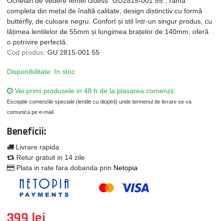
Ochelari de vedere femei Guess "GU2815-001 55", rama
completa din metal de înaltă calitate, design distinctiv cu formă
butterfly, de culoare negru. Confort și stil într-un singur produs, cu
lățimea lentilelor de 55mm și lungimea brațelor de 140mm, oferă
o potrivire perfectă.
Cod produs:
GU 2815-001 55
Disponibilitate: In stoc
Vei primi produsele in 48 h de la plasarea comenzii.
Exceptie comenzile speciale (lentile cu dioptrii) unde termenul de livrare se va
comunica pe e-mail.
Beneficii:
Livrare rapida
Retur gratuit in 14 zile
Plata in rate fara dobanda prin
Netopia
399 lei