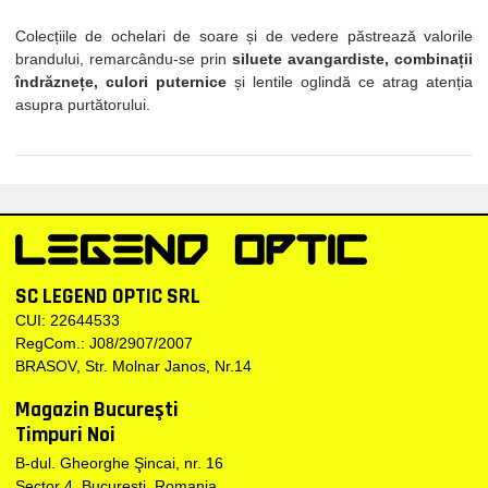
Colecțiile de ochelari de soare și de vedere păstrează valorile
brandului, remarcându-se prin
siluete avangardiste, combinații
îndrăznețe, culori puternice
și lentile oglindă ce atrag atenția
asupra purtătorului.
SC LEGEND OPTIC SRL
CUI: 22644533
RegCom.: J08/2907/2007
BRASOV, Str. Molnar Janos, Nr.14
Magazin Bucureşti
Timpuri Noi
B-dul. Gheorghe Şincai, nr. 16
Sector 4, Bucureşti, Romania