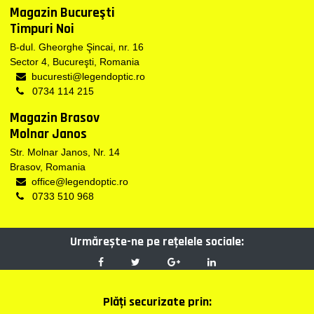
Magazin Bucureşti
Timpuri Noi
B-dul. Gheorghe Şincai, nr. 16
Sector 4, Bucureşti, Romania
bucuresti@legendoptic.ro
0734 114 215
Magazin Brasov
Molnar Janos
Str. Molnar Janos, Nr. 14
Brasov, Romania
office@legendoptic.ro
0733 510 968
Urmărește-ne pe reţelele sociale:
Plăţi securizate prin: