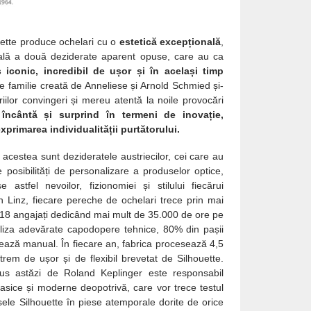
uette produce ochelari cu o
estetică excepțională
,
ală a două deziderate aparent opuse, care au ca
 iconic, incredibil de ușor și în același timp
e familie creată de Anneliese și Arnold Schmied și-
ilor convingeri și mereu atentă la noile provocări
încântă și surprind în termeni de inovație,
primarea individualității purtătorului.
– acestea sunt dezideratele austriecilor, cei care au
posibilități de personalizare a produselor optice,
e astfel nevoilor, fizionomiei și stilului fiecărui
in Linz, fiecare pereche de ochelari trece prin mai
, 18 angajați dedicând mai mult de 35.000 de ore pe
aliza adevărate capodopere tehnice, 80% din pașii
zează manual. În fiecare an, fabrica procesează 4,5
rem de ușor și de flexibil brevetat de Silhouette.
s astăzi de Roland Keplinger este responsabil
clasice și moderne deopotrivă, care vor trece testul
sele Silhouette în piese atemporale dorite de orice