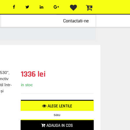
Contactati-ne
1336 lei
7530",
inctiv
in stoc
l într-
și
ALEGE LENTILE
sau
ADAUGA IN COS