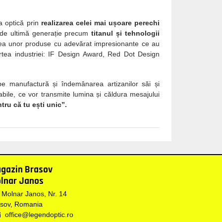
ia optică prin
realizarea celei mai ușoare perechi
e de ultimă generație precum
titanul și tehnologii
ea unor produse cu adevărat impresionante ce au
rtea industriei: IF Design Award, Red Dot Design
e manufactură și îndemânarea artizanilor săi și
abile, ce vor transmite lumina și căldura mesajului
tru că tu ești unic”.
gazin Brasov
lnar Janos
. Molnar Janos, Nr. 14
sov, Romania
office@legendoptic.ro