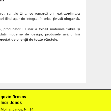
-preț, ramale Einar se remarcă prin
extraordinara
ri fiind ușor de integrat în orice
ținută elegantă,
e, producătorul Einar a folosit materiale fiabile și
oluții moderne de design, produsele având linii
preciat de clienții de toate vârstele.
gazin Brasov
lnar Janos
. Molnar Janos, Nr. 14