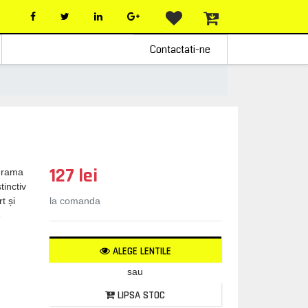
Contactati-ne
127 lei
, rama
tinctiv
la comanda
t și
e
ALEGE LENTILE
sau
LIPSA STOC