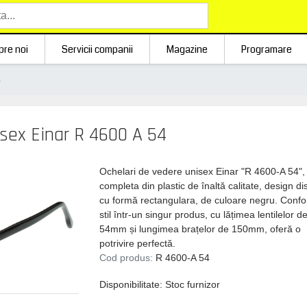
pre noi
Servicii companii
Magazine
Programare
4
sex Einar R 4600 A 54
Ochelari de vedere unisex Einar "R 4600-A 54"
completa din plastic de înaltă calitate, design dis
cu formă rectangulara, de culoare negru. Confor
stil într-un singur produs, cu lățimea lentilelor d
54mm și lungimea brațelor de 150mm, oferă o
potrivire perfectă.
Cod produs:
R 4600-A 54
Disponibilitate: Stoc furnizor