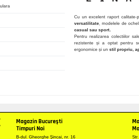
ulara
Cu un excelent raport calitate
versatilitate
, modelele de ochela
casual sau sport.
Pentru realizarea colectiilor sal
rezistente și a optat pentru s
ergonomice și un
stil propriu, a
Magazin Bucureşti
Ma
Timpuri Noi
Mo
B-dul. Gheorghe Şincai, nr. 16
Str