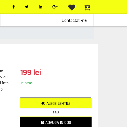
Contactati-ne
199 lei
emi
iv cu
in stoc
 într-
și
ALEGE LENTILE
sau
ADAUGA IN COS