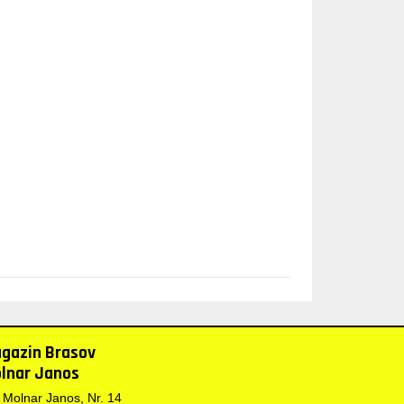
gazin Brasov
lnar Janos
. Molnar Janos, Nr. 14