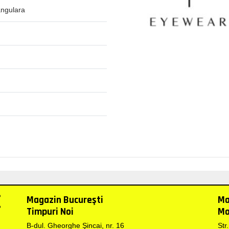
ngulara
Magazin Bucureşti
Ma
Timpuri Noi
Mo
B-dul. Gheorghe Şincai, nr. 16
Str