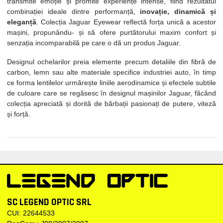
transmite emoție și promite experiențe intense, fiind rezultatul
combinației ideale dintre performanță,
inovație, dinamică și
eleganță
. Colecția Jaguar Eyewear reflectă forța unică a acestor
mașini, propunându- și să ofere purtătorului maxim confort și
senzația incomparabilă pe care o dă un produs Jaguar.
Designul ochelarilor preia elemente precum detaliile din fibră de
carbon, lemn sau alte materiale specifice industriei auto, în timp
ce forma lentilelor urmărește liniile aerodinamice și efectele subtile
de culoare care se regăsesc în designul mașinilor Jaguar, făcând
colecția apreciată și dorită de bărbații pasionați de putere, viteză
și forță.
SC LEGEND OPTIC SRL
CUI: 22644533