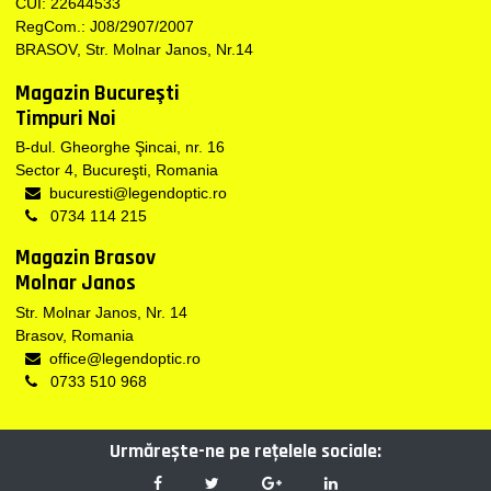
CUI: 22644533
RegCom.: J08/2907/2007
BRASOV, Str. Molnar Janos, Nr.14
Magazin Bucureşti
Timpuri Noi
B-dul. Gheorghe Şincai, nr. 16
Sector 4, Bucureşti, Romania
bucuresti@legendoptic.ro
0734 114 215
Magazin Brasov
Molnar Janos
Str. Molnar Janos, Nr. 14
Brasov, Romania
office@legendoptic.ro
0733 510 968
Urmărește-ne pe reţelele sociale: