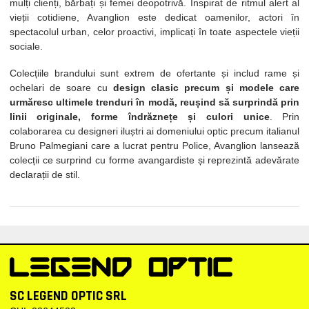
mulți clienți, bărbați și femei deopotrivă. Inspirat de ritmul alert al
vieții cotidiene, Avanglion este dedicat oamenilor, actori în
spectacolul urban, celor proactivi, implicați în toate aspectele vieții
sociale.
Colecțiile brandului sunt extrem de ofertante și includ rame și
ochelari de soare cu
design clasic precum și modele care
urmăresc ultimele trenduri în modă, reușind să surprindă prin
linii originale, forme îndrăznețe și culori unice
. Prin
colaborarea cu designeri iluștri ai domeniului optic precum italianul
Bruno Palmegiani care a lucrat pentru Police, Avanglion lansează
colecții ce surprind cu forme avangardiste și reprezintă adevărate
declarații de stil.
SC LEGEND OPTIC SRL