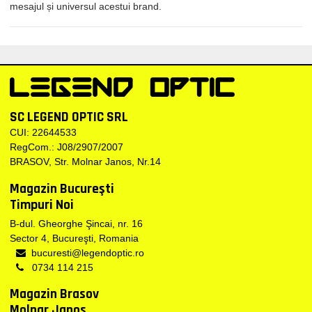
mesajul și universul acestui brand.
SC LEGEND OPTIC SRL
CUI: 22644533
RegCom.: J08/2907/2007
BRASOV, Str. Molnar Janos, Nr.14
Magazin Bucureşti
Timpuri Noi
B-dul. Gheorghe Şincai, nr. 16
Sector 4, Bucureşti, Romania
bucuresti@legendoptic.ro
0734 114 215
Magazin Brasov
Molnar Janos