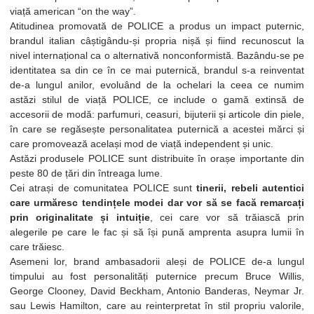
viață american “on the way”.
Atitudinea promovată de POLICE a produs un impact puternic,
brandul italian câștigându-și propria nișă și fiind recunoscut la
nivel internațional ca o alternativă nonconformistă. Bazându-se pe
identitatea sa din ce în ce mai puternică, brandul s-a reinventat
de-a lungul anilor, evoluând de la ochelari la ceea ce numim
astăzi stilul de viață POLICE, ce include o gamă extinsă de
accesorii de modă: parfumuri, ceasuri, bijuterii și articole din piele,
în care se regăsește personalitatea puternică a acestei mărci și
care promovează același mod de viață independent și unic.
Astăzi produsele POLICE sunt distribuite în orașe importante din
peste 80 de țări din întreaga lume.
Cei atrași de comunitatea POLICE sunt
tinerii, rebeli autentici
care urmăresc tendințele modei dar vor să se facă remarcați
prin originalitate și intuiție
, cei care vor să trăiască prin
alegerile pe care le fac și să își pună amprenta asupra lumii în
care trăiesc.
Asemeni lor, brand ambasadorii aleși de POLICE de-a lungul
timpului au fost personalități puternice precum Bruce Willis,
George Clooney, David Beckham, Antonio Banderas, Neymar Jr.
sau Lewis Hamilton, care au reinterpretat în stil propriu valorile,