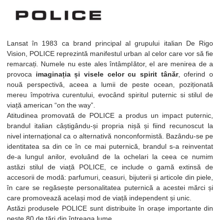
Lansat în 1983 ca brand principal al grupului italian De Rigo
Vision, POLICE reprezintă manifestul urban al celor care vor să fie
remarcați. Numele nu este ales întâmplător, el are menirea de a
provoca
imaginația și visele celor cu spirit tânăr
, oferind o
nouă perspectivă, aceea a lumii de peste ocean, poziționată
mereu împotriva curentului, evocând spiritul puternic si stilul de
viață american “on the way”.
Atitudinea promovată de POLICE a produs un impact puternic,
brandul italian câștigându-și propria nișă și fiind recunoscut la
nivel internațional ca o alternativă nonconformistă. Bazându-se pe
identitatea sa din ce în ce mai puternică, brandul s-a reinventat
de-a lungul anilor, evoluând de la ochelari la ceea ce numim
astăzi stilul de viață POLICE, ce include o gamă extinsă de
accesorii de modă: parfumuri, ceasuri, bijuterii și articole din piele,
în care se regăsește personalitatea puternică a acestei mărci și
care promovează același mod de viață independent și unic.
Astăzi produsele POLICE sunt distribuite în orașe importante din
peste 80 de țări din întreaga lume.