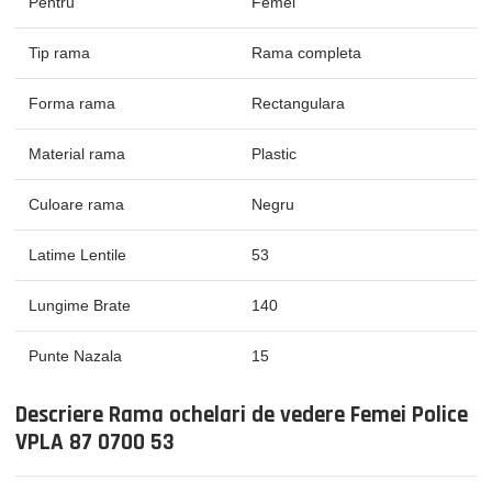
Pentru
Femei
Tip rama
Rama completa
Forma rama
Rectangulara
Material rama
Plastic
Culoare rama
Negru
Latime Lentile
53
Lungime Brate
140
Punte Nazala
15
Descriere Rama ochelari de vedere Femei Police
VPLA 87 0700 53