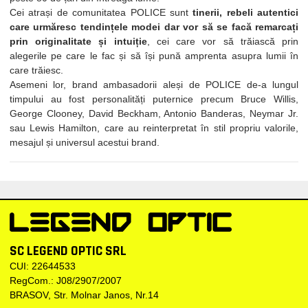
Cei atrași de comunitatea POLICE sunt
tinerii, rebeli autentici
care urmăresc tendințele modei dar vor să se facă remarcați
prin originalitate și intuiție
, cei care vor să trăiască prin
alegerile pe care le fac și să își pună amprenta asupra lumii în
care trăiesc.
Asemeni lor, brand ambasadorii aleși de POLICE de-a lungul
timpului au fost personalități puternice precum Bruce Willis,
George Clooney, David Beckham, Antonio Banderas, Neymar Jr.
sau Lewis Hamilton, care au reinterpretat în stil propriu valorile,
mesajul și universul acestui brand.
SC LEGEND OPTIC SRL
CUI: 22644533
RegCom.: J08/2907/2007
BRASOV, Str. Molnar Janos, Nr.14