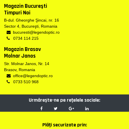
Magazin Bucureşti
Timpuri Noi
B-dul. Gheorghe Şincai, nr. 16
Sector 4, Bucureşti, Romania
bucuresti@legendoptic.ro
0734 114 215
Magazin Brasov
Molnar Janos
Str. Molnar Janos, Nr. 14
Brasov, Romania
office@legendoptic.ro
0733 510 968
Urmărește-ne pe reţelele sociale:
Plăţi securizate prin: