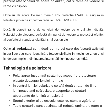
prezent atat ochelari de soare polarizati, cat și rame de vedere și
rame cu clip-on.
Ochelarii de soare Polaroid oferă 100% protectie UV400 si asigură in
totalitate protectie impotriva radiatiei UVA, UVB si UVC.
Dacă iti doresti rame de ochelari de vedere de o calitate ridicată,
Polaroid este alegerea perfect
ă
din punct de vedere al protectiei oferite,
al confortului vizual, al claritătii si al design-ului.
polarizati
sunt ideali pentru cei care desfasoar
Ochelarii
ă
activitati
in aer liber sau care identific
ă
o fotosensibilitate in mediul de zi cu zi si
isi doresc implicit, diminuarea intensit
ă
tii luminoase resimtit
ă
.
Tehnologia de polarizare
Polarizarea înseamnă straturi de acoperire protectoare
plasate deasupra lentilei normale
În centrul lentilei polarizate se află două straturi de filtre
luminoase anti-strălucitoare acoperite cu straturi
absorbante de lumină ultravioletă
Stratul exterior al obiectivului este rezistent la zgârieturi
Toate straturile sunt destinate să reducă lumina orbitoare a