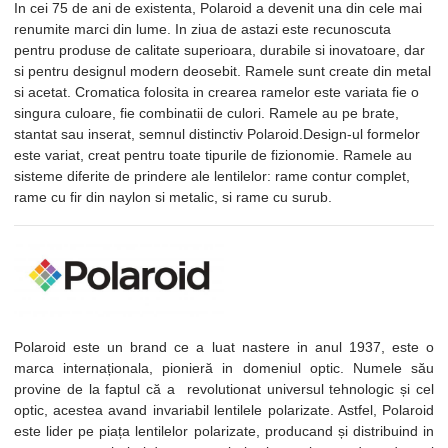
In cei 75 de ani de existenta, Polaroid a devenit una din cele mai
renumite marci din lume. In ziua de astazi este recunoscuta
pentru produse de calitate superioara, durabile si inovatoare, dar
si pentru designul modern deosebit. Ramele sunt create din metal
si acetat. Cromatica folosita in crearea ramelor este variata fie o
singura culoare, fie combinatii de culori. Ramele au pe brate,
stantat sau inserat, semnul distinctiv Polaroid.Design-ul formelor
este variat, creat pentru toate tipurile de fizionomie. Ramele au
sisteme diferite de prindere ale lentilelor: rame contur complet,
rame cu fir din naylon si metalic, si rame cu surub.
Polaroid este un brand ce a luat nastere in anul 1937, este o
marca internaționala, pionieră in domeniul optic. Numele său
provine de la faptul că a revolutionat universul tehnologic și cel
optic, acestea avand invariabil lentilele polarizate. Astfel, Polaroid
este lider pe piața lentilelor polarizate, producand și distribuind in